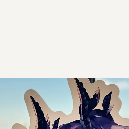
COMPANY
SERVICE
NE
シング
告、オフィシャルサイトの企画・構築
提供しています。業界で15年以上
、信頼性の高いパブリッシング力
ームの成功を全力でサポートいた