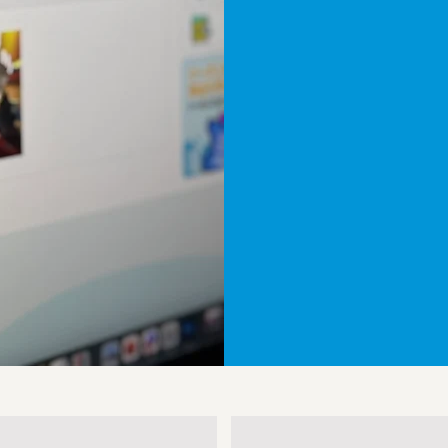
また、ゲームの
営、データ管理
る独自のCRM
にするモニタリ
す。
MOBIDICは
して提供するた