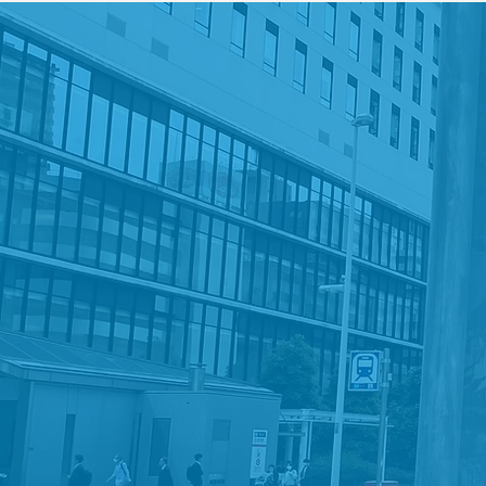
す
MOB
ゲーム
今、M