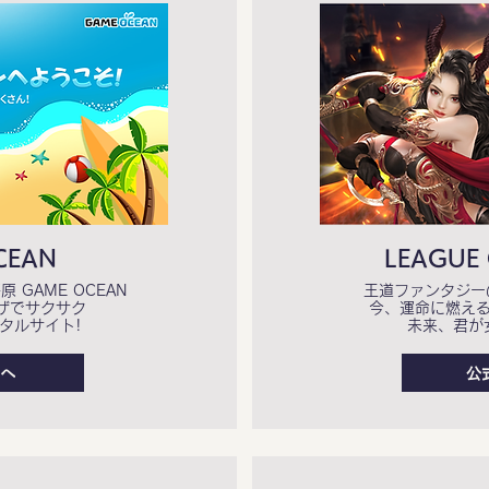
CEAN
LEAGUE 
GAME OCEAN
王道ファンタジー
ザでサクサク
今、運命に燃え
タルサイト!
未来、君が
へ
公