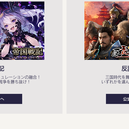
記
反
ミュレーションの融合！
三国時代を
戦争を勝ち抜け！
いずれかを選
へ
公