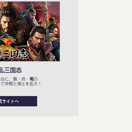
乱三国志
舞台に、魏・呉・蜀の
んで仲間と領土を拡大！
式サイトへ