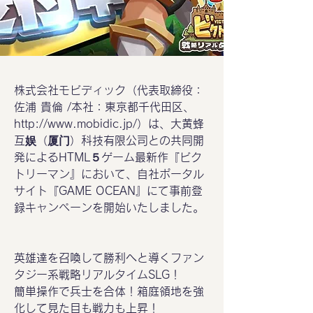
株式会社モビディック（代表取締役：
佐浦 貴倫 /本社：東京都千代田区、
http://www.mobidic.jp/）は、大黄蜂
互娱（厦门）科技有限公司との共同開
発によるHTML５ゲーム最新作『ビク
トリーマン』において、自社ポータル
サイト『GAME OCEAN』にて事前登
録キャンペーンを開始いたしました。
英雄達を召喚して勝利へと導くファン
タジー系戦略リアルタイムSLG！
簡単操作で兵士を合体！箱庭領地を強
化して見た目も戦力も上昇！