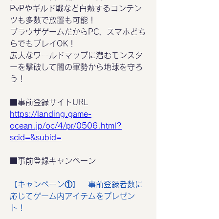
PvPやギルド戦など白熱するコンテン
ツも多数で放置も可能！
ブラウザゲームだからPC、スマホどち
らでもプレイOK！
広大なワールドマップに潜むモンスタ
ーを撃破して闇の軍勢から地球を守ろ
う！
■事前登録サイトURL
https://landing.game-
ocean.jp/oc/4/pr/0506.html?
scid=&subid=
■事前登録キャンペーン
【キャンペーン①】　事前登録者数に
応じてゲーム内アイテムをプレゼン
ト！